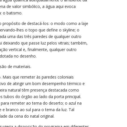
ena de valor simbólico, a água aqui evoca
a: o batismo.
o propósito de destacá-los: o modo como a laje
ervando-lhes o topo que define o skyline; o
da uma das três paredes de qualquer outro
deixando que passe luz pelos vitrais; também,
o vertical e, finalmente, qualquer outro
adotada no desenho.
ão de materiais.
o. Mais que remeter às paredes coloniais
etivo de atingir um bom desempenho térmico e
madeira natural têm presença destacada como
 tubos do órgão ao lado da porta principal.
e para remeter ao tema do deserto; o azul na
e e branco ao sul para o tema da luz. Tal
ade da cena do natal original.
 sugeria a disposição do programa em diferentes