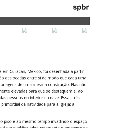
 em Culiacan, México, foi desenhada a partir
estão deslocadas entre si de modo que cada uma
rsonagens de uma mesma construção. Elas não
emente elevadas para que se destaquem e, ao
s pessoas no interior da nave. Essas três
rimordial da natividade para a igreja: a
s no piso e ao mesmo tempo invadindo o espaço
 a água qualifica adequadamente o ambiente da