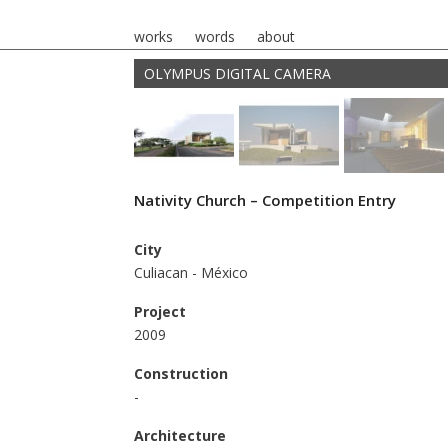
works
words
about
OLYMPUS DIGITAL CAMERA
Nativity Church – Competition Entry
City
Culiacan - México
Project
2009
Construction
-
Architecture