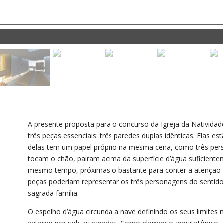
A presente proposta para o concurso da Igreja da Natividade
três peças essenciais: três paredes duplas idênticas. Elas 
delas tem um papel próprio na mesma cena, como três pe
tocam o chão, pairam acima da superfície d’água suficient
mesmo tempo, próximas o bastante para conter a atenção da
peças poderiam representar os três personagens do sentido p
sagrada família.
O espelho d’água circunda a nave definindo os seus limite
externo por sob as paredes. Como elemento arquitetônico,