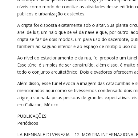
níveis como modo de conciliar as atividades desse edifíci
públicos e urbanização existentes.
A cripta foi disposta exatamente sob o altar. Sua planta ci
anel de luz, um halo que se vê da nave e que, por outro lado
cripta se faz de dois modos, um para uso do sacerdote, outro
também ao saguão inferior e ao espaço de múltiplo uso no
Ao nível do estacionamento e da rua, foi proposto um túnel q
Esse túnel é simples de ser construído, além disso, é muito
todo o conjunto arquitetônico. Dois elevadores oferecem ace
Além disso, esse túnel evoca a imagem das catacumbas e s
mencionados aqui como se tivéssemos condensado dois mil 
a igreja sonhada pelas pessoas de grandes expectativas: eis
em Culiacan, México.
PUBLICAÇÕES:
Periódicos
LA BIENNALE DI VENEZIA – 12. MOSTRA INTERNAZIONAL