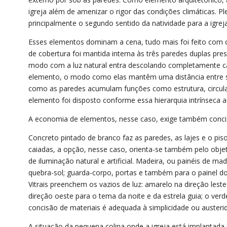
igreja além de amenizar o rigor das condições climáticas. Pl
principalmente o segundo sentido da natividade para a igrej
Esses elementos dominam a cena, tudo mais foi feito com 
de cobertura foi mantida interna às três paredes duplas pres
modo com a luz natural entra descolando completamente ca
elemento, o modo como elas mantêm uma distância entre si 
como as paredes acumulam funções como estrutura, circulaçã
elemento foi disposto conforme essa hierarquia intrínseca 
A economia de elementos, nesse caso, exige também concis
Concreto pintado de branco faz as paredes, as lajes e o pis
caiadas, a opção, nesse caso, orienta-se também pelo obj
de iluminação natural e artificial. Madeira, ou painéis de 
quebra-sol; guarda-corpo, portas e também para o painel dos
Vitrais preenchem os vazios de luz: amarelo na direção lest
direção oeste para o tema da noite e da estrela guia; o verd
concisão de materiais é adequada à simplicidade ou austerid
A situação da pequena colina onde a igreja está implantada